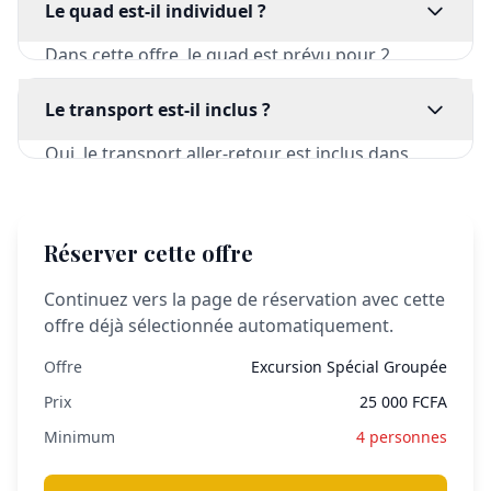
disponible à partir de 4 personnes.
Le quad est-il individuel ?
Dans cette offre, le quad est prévu pour 2
personnes par machine.
Le transport est-il inclus ?
Oui, le transport aller-retour est inclus dans
l’offre.
Réserver cette offre
Continuez vers la page de réservation avec cette
offre déjà sélectionnée automatiquement.
Offre
Excursion Spécial Groupée
Prix
25 000 FCFA
Minimum
4 personnes