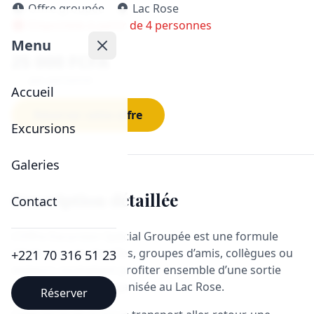
Offre groupée
Lac Rose
Disponible à partir de 4 personnes
Menu
25 000 FCFA
par personne
Accueil
Réserver cette offre
Excursions
Galeries
Description détaillée
Contact
L’Offre Excursion Spécial Groupée est une formule
idéale pour les familles, groupes d’amis, collègues ou
+221 70 316 51 23
visiteurs souhaitant profiter ensemble d’une sortie
complète et bien organisée au Lac Rose.
Réserver