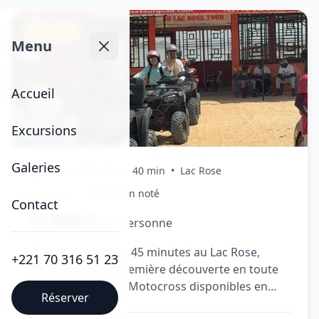
Lac Rose
Menu
Accueil
Excursions
Galeries
Forfait Petit Tour – 40 min
•
Lac Rose
Très bien noté
Contact
15 000 F
par personne
Balade en quad de 45 minutes au Lac Rose,
+221 70 316 51 23
idéale pour une première découverte en toute
sécurité. Buggy et Motocross disponibles en
Réserver
option.